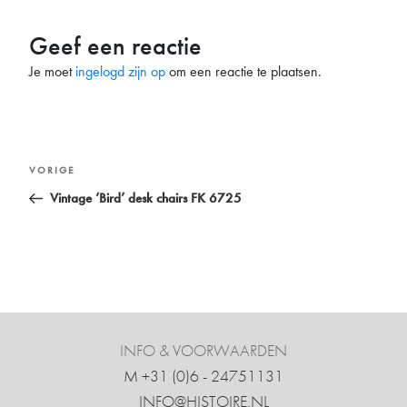
Geef een reactie
Je moet
ingelogd zijn op
om een reactie te plaatsen.
Bericht
Vorig
VORIGE
navigatie
bericht
Vintage ‘Bird’ desk chairs FK 6725
INFO & VOORWAARDEN
M +31 ‍(0)6 - 24751131
INFO@HISTOIRE.NL