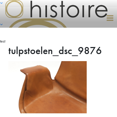
Naar
de
inhoud
springen
test
tulpstoelen_dsc_9876