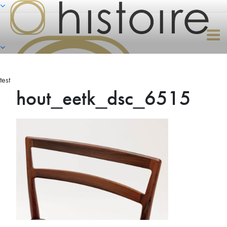
Naar
de
inhoud
springen
test
hout_eetk_dsc_6515