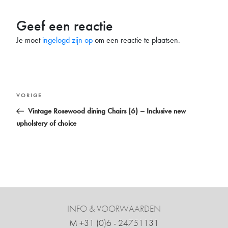
Geef een reactie
Je moet
ingelogd zijn op
om een reactie te plaatsen.
Bericht
Vorig
VORIGE
navigatie
bericht
Vintage Rosewood dining Chairs (6) – Inclusive new
upholstery of choice
INFO & VOORWAARDEN
M +31 ‍(0)6 - 24751131