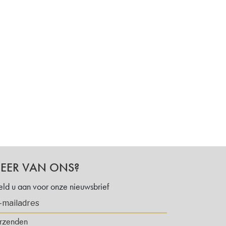
EER VAN ONS?
ld u aan voor onze nieuwsbrief