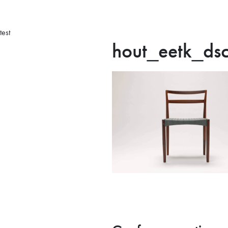
test
hout_eetk_d