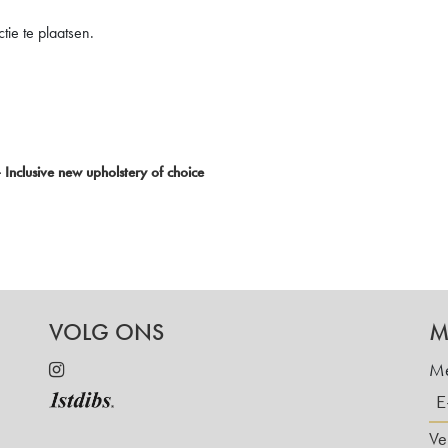
ie te plaatsen.
Inclusive new upholstery of choice
VOLG ONS
M
Me