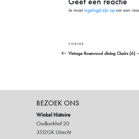
Geef een reactie
Je moet
ingelogd zijn op
om een react
Bericht
Vorig
VORIGE
navigatie
bericht
Vintage Rosewood dining Chairs (6) – 
BEZOEK ONS
Winkel Histoire
Oudkerkhof 20
3512GK Utrecht