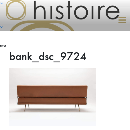
Naar
de
inhoud
springen
test
bank_dsc_9724