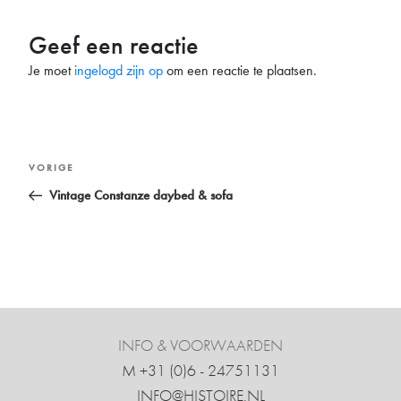
Geef een reactie
Je moet
ingelogd zijn op
om een reactie te plaatsen.
Bericht
Vorig
VORIGE
navigatie
bericht
Vintage Constanze daybed & sofa
INFO & VOORWAARDEN
M +31 ‍(0)6 - 24751131
INFO@HISTOIRE.NL