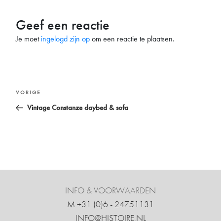
Geef een reactie
Je moet
ingelogd zijn op
om een reactie te plaatsen.
Bericht
Vorig
VORIGE
navigatie
bericht
Vintage Constanze daybed & sofa
INFO & VOORWAARDEN
M +31 ‍(0)6 - 24751131
INFO@HISTOIRE.NL