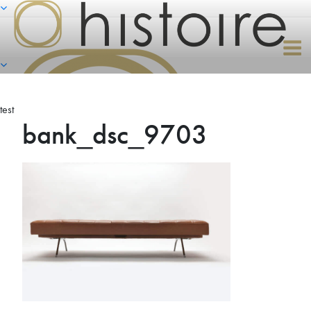
Naar
de
inhoud
springen
test
bank_dsc_9703