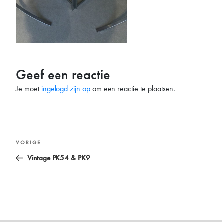
Geef een reactie
Je moet
ingelogd zijn op
om een reactie te plaatsen.
Bericht
Vorig
VORIGE
navigatie
bericht
Vintage PK54 & PK9