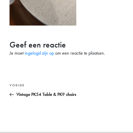
Geef een reactie
Je moet
ingelogd zijn op
om een reactie te plaatsen.
Bericht
Vorig
VORIGE
navigatie
bericht
Vintage PK54 Table & PK9 chairs