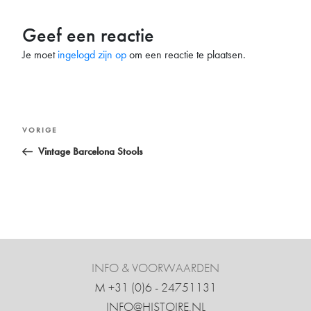
Geef een reactie
Je moet
ingelogd zijn op
om een reactie te plaatsen.
Bericht
Vorig
VORIGE
navigatie
bericht
Vintage Barcelona Stools
INFO & VOORWAARDEN
M +31 ‍(0)6 - 24751131
INFO@HISTOIRE.NL