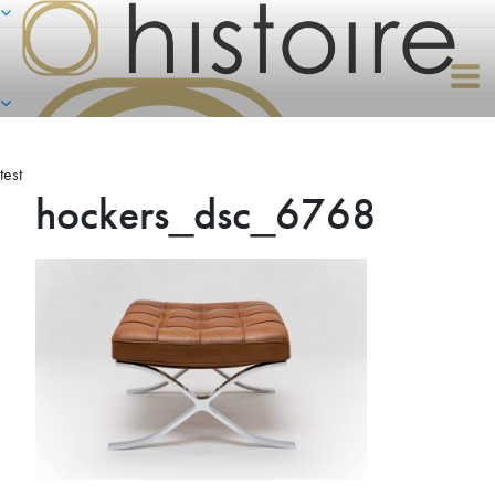
Naar
de
inhoud
springen
test
hockers_dsc_6768