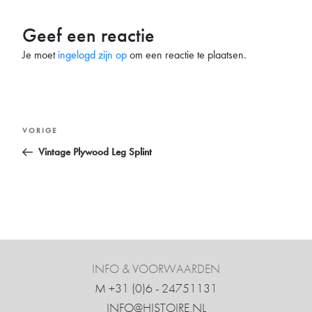
Geef een reactie
Je moet
ingelogd zijn op
om een reactie te plaatsen.
Bericht
Vorig
VORIGE
navigatie
bericht
Vintage Plywood Leg Splint
INFO & VOORWAARDEN
M +31 ‍(0)6 - 24751131
INFO@HISTOIRE.NL