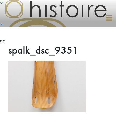
Naar
de
inhoud
springen
test
spalk_dsc_9351