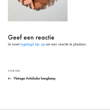
Geef een reactie
Je moet
ingelogd zijn op
om een reactie te plaatsen.
Bericht
Vorig
VORIGE
navigatie
bericht
Vintage Artichoke hanglamp