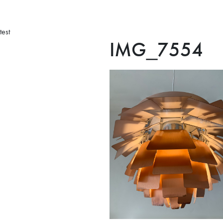
test
IMG_7554