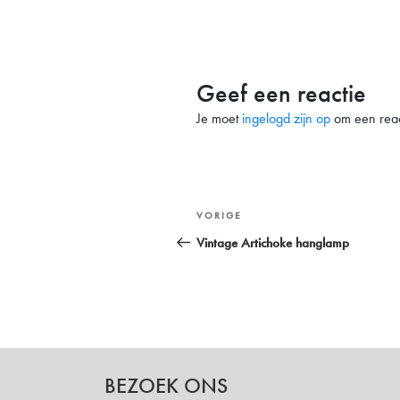
Geef een reactie
Je moet
ingelogd zijn op
om een react
Bericht
Vorig
VORIGE
navigatie
bericht
Vintage Artichoke hanglamp
BEZOEK ONS