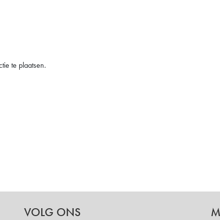
ie te plaatsen.
VOLG ONS
M