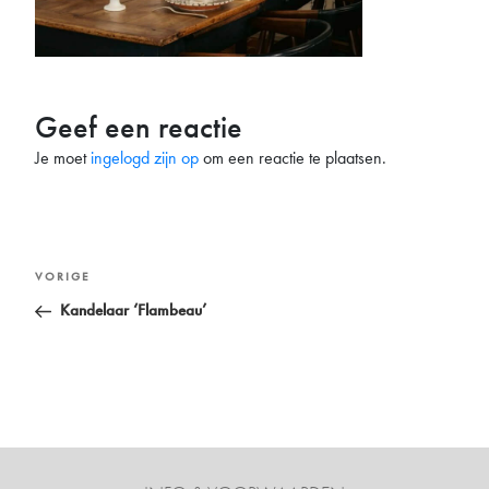
Geef een reactie
Je moet
ingelogd zijn op
om een reactie te plaatsen.
Bericht
Vorig
VORIGE
navigatie
bericht
Kandelaar ‘Flambeau’