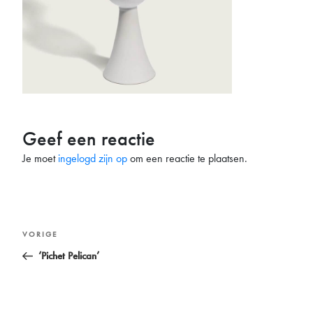
Geef een reactie
Je moet
ingelogd zijn op
om een reactie te plaatsen.
Bericht
Vorig
VORIGE
navigatie
bericht
‘Pichet Pelican’