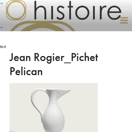
Naar
de
inhoud
springen
test
Jean Rogier_Pichet
Pelican