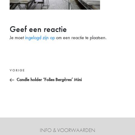
Geef een reactie
Je moet
ingelogd zijn op
om een reactie te plaatsen.
Bericht
Vorig
VORIGE
navigatie
bericht
Candle holder ‘Folies Bergères’ Mini
INFO & VOORWAARDEN