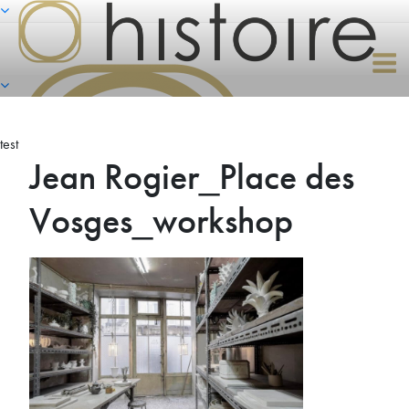
Naar
de
inhoud
springen
test
Jean Rogier_Place des
Vosges_workshop