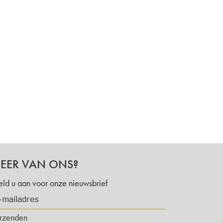
EER VAN ONS?
ld u aan voor onze nieuwsbrief