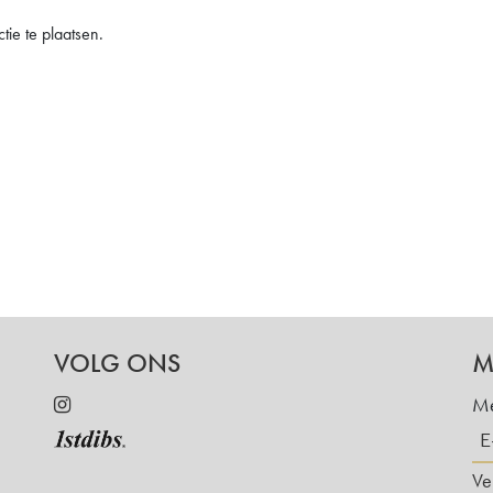
ie te plaatsen.
VOLG ONS
M
Me