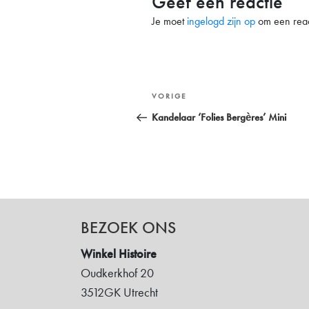
Geef een reactie
Je moet
ingelogd zijn op
om een react
Bericht
Vorig
VORIGE
navigatie
bericht
Kandelaar ‘Folies Bergères’ Mini
BEZOEK ONS
Winkel Histoire
Oudkerkhof 20
3512GK Utrecht