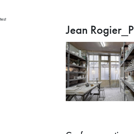
test
Jean Rogier_