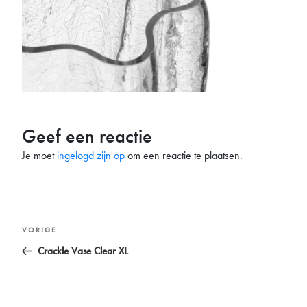
Geef een reactie
Je moet
ingelogd zijn op
om een reactie te plaatsen.
Bericht
Vorig
VORIGE
navigatie
bericht
Crackle Vase Clear XL