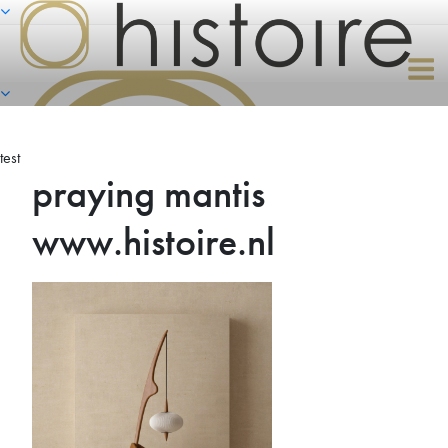
Naar
de
inhoud
springen
test
praying mantis
www.histoire.nl