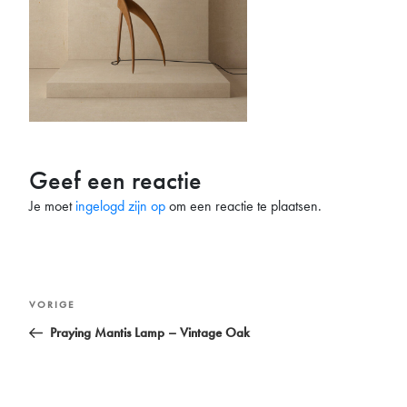
Geef een reactie
Je moet
ingelogd zijn op
om een reactie te plaatsen.
Bericht
Vorig
VORIGE
navigatie
bericht
Praying Mantis Lamp – Vintage Oak