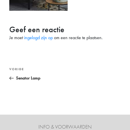
Geef een reactie
Je moet
ingelogd zijn op
om een reactie te plaatsen.
Bericht
Vorig
VORIGE
navigatie
bericht
Senator Lamp
INFO & VOORWAARDEN