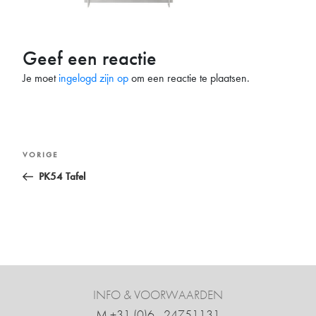
Geef een reactie
Je moet
ingelogd zijn op
om een reactie te plaatsen.
Bericht
Vorig
VORIGE
navigatie
bericht
PK54 Tafel
INFO & VOORWAARDEN
M +31 ‍(0)6 - 24751131