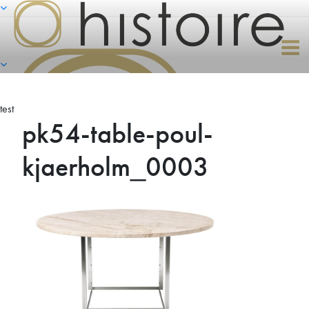
Naar
de
inhoud
springen
test
pk54-table-poul-
kjaerholm_0003