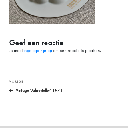
Geef een reactie
Je moet
ingelogd zijn op
om een reactie te plaatsen.
Bericht
Vorig
VORIGE
navigatie
bericht
Vintage ‘Jahresteller’ 1971