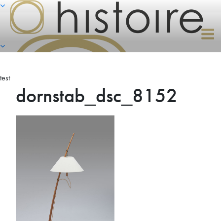
Naar
de
inhoud
springen
test
dornstab_dsc_8152