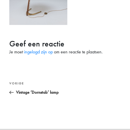
Geef een reactie
Je moet
ingelogd zijn op
om een reactie te plaatsen.
Bericht
Vorig
VORIGE
navigatie
bericht
Vintage ‘Dornstab’ lamp