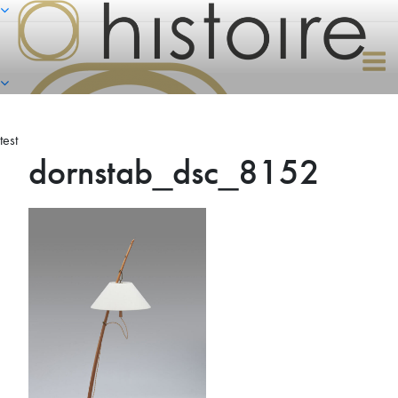
Naar
de
inhoud
springen
test
dornstab_dsc_8152