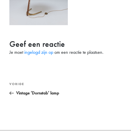
Geef een reactie
Je moet
ingelogd zijn op
om een reactie te plaatsen.
Bericht
Vorig
VORIGE
navigatie
bericht
Vintage ‘Dornstab’ lamp