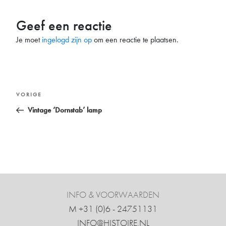
Geef een reactie
Je moet
ingelogd zijn op
om een reactie te plaatsen.
Bericht
Vorig
VORIGE
navigatie
bericht
Vintage ‘Dornstab’ lamp
INFO & VOORWAARDEN
M +31 ‍(0)6 - 24751131
INFO@HISTOIRE.NL