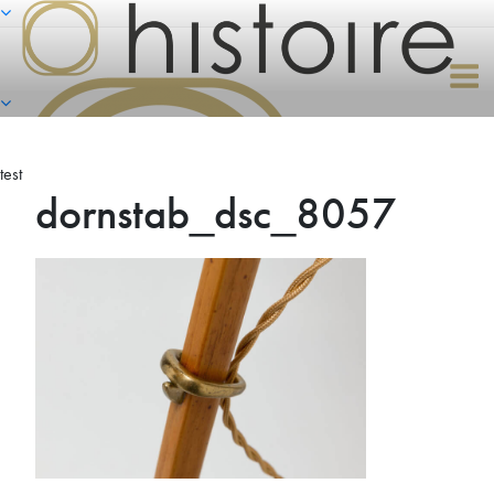
Naar
de
inhoud
springen
test
dornstab_dsc_8057