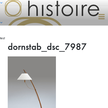
Naar
de
inhoud
springen
test
dornstab_dsc_7987