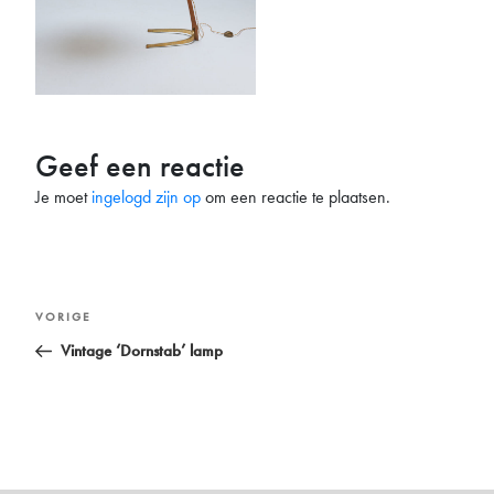
Geef een reactie
Je moet
ingelogd zijn op
om een reactie te plaatsen.
Bericht
Vorig
VORIGE
navigatie
bericht
Vintage ‘Dornstab’ lamp