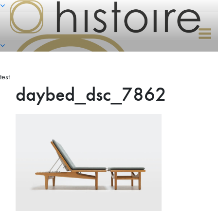
Naar
de
inhoud
springen
test
daybed_dsc_7862