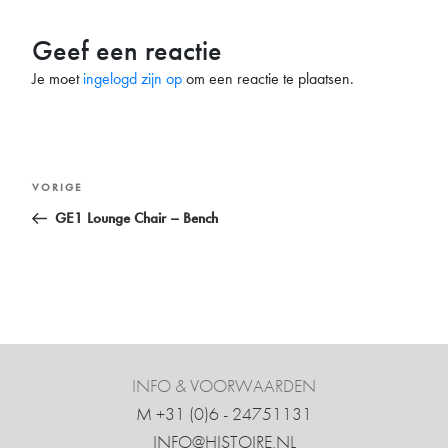
Geef een reactie
Je moet
ingelogd zijn op
om een reactie te plaatsen.
Bericht
Vorig
VORIGE
navigatie
bericht
GE1 Lounge Chair – Bench
INFO & VOORWAARDEN
M +31 ‍(0)6 - 24751131
INFO@HISTOIRE.NL