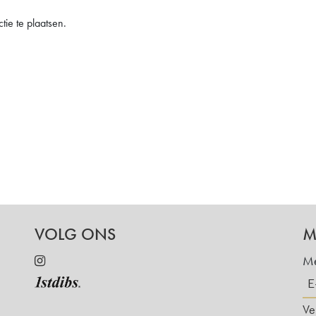
ie te plaatsen.
VOLG ONS
M
Me