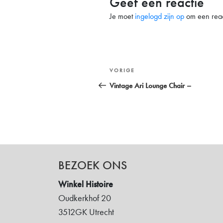
Geef een reactie
Je moet
ingelogd zijn op
om een react
Bericht
Vorig
VORIGE
navigatie
bericht
Vintage Ari Lounge Chair –
BEZOEK ONS
Winkel Histoire
Oudkerkhof 20
3512GK Utrecht