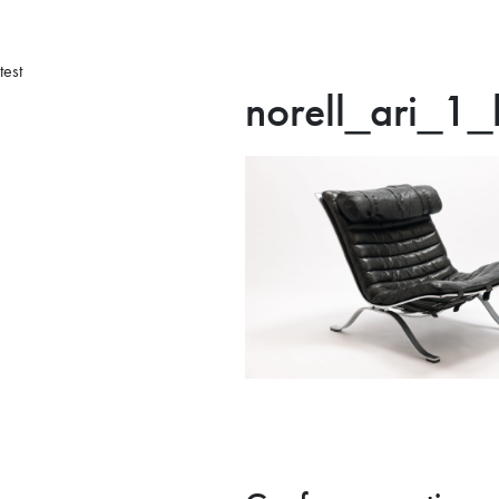
test
norell_ari_1_