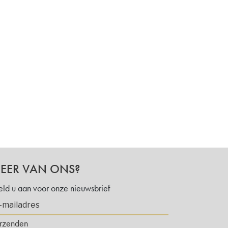
EER VAN ONS?
ld u aan voor onze nieuwsbrief