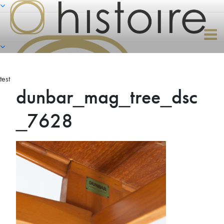
Naar
de
inhoud
springen
test
dunbar_mag_tree_dsc
_7628