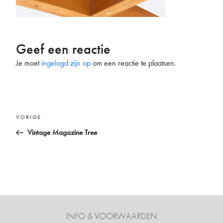
Geef een reactie
Je moet
ingelogd zijn op
om een reactie te plaatsen.
Bericht
Vorig
VORIGE
navigatie
bericht
Vintage Magazine Tree
INFO & VOORWAARDEN