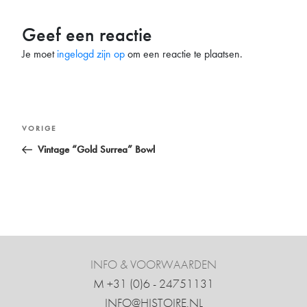
Geef een reactie
Je moet
ingelogd zijn op
om een reactie te plaatsen.
Bericht
Vorig
VORIGE
navigatie
bericht
Vintage “Gold Surrea” Bowl
INFO & VOORWAARDEN
M +31 ‍(0)6 - 24751131
INFO@HISTOIRE.NL