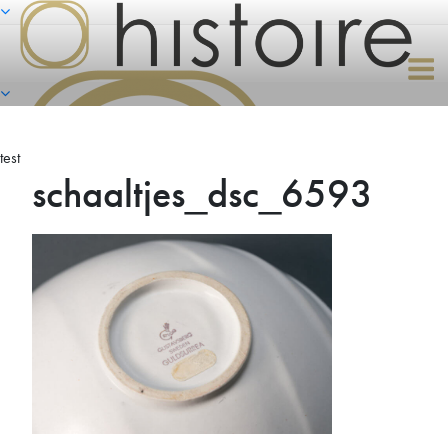
Naar
de
inhoud
springen
test
schaaltjes_dsc_6593