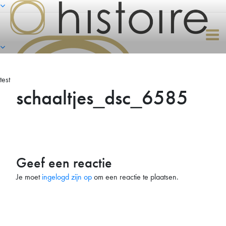
Naar
de
inhoud
springen
test
schaaltjes_dsc_6585
Geef een reactie
Je moet
ingelogd zijn op
om een reactie te plaatsen.