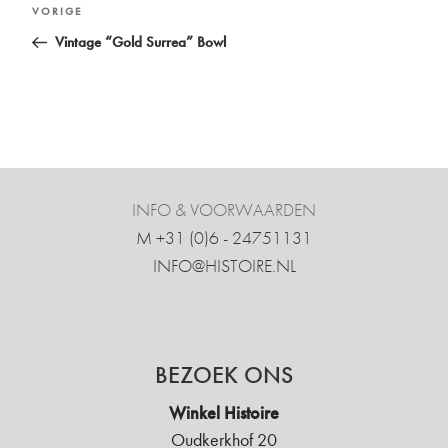
Bericht
Vorig
VORIGE
navigatie
bericht
Vintage “Gold Surrea” Bowl
INFO & VOORWAARDEN
M +31 ‍(0)6 - 24751131
INFO@HISTOIRE.NL
BEZOEK ONS
Winkel Histoire
Oudkerkhof 20