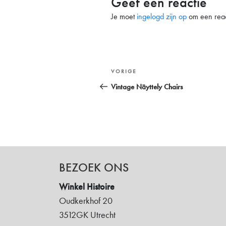
Geef een reactie
Je moet
ingelogd zijn op
om een react
Bericht
Vorig
VORIGE
navigatie
bericht
Vintage Näyttely Chairs
BEZOEK ONS
Winkel Histoire
Oudkerkhof 20
3512GK Utrecht