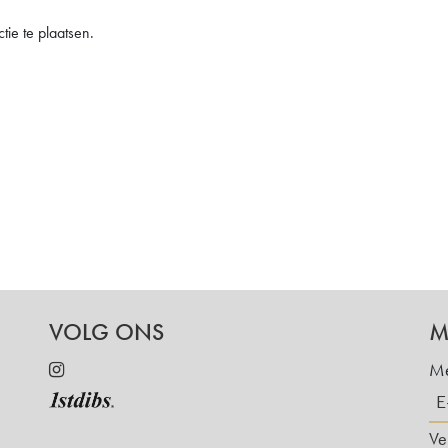
ie te plaatsen.
VOLG ONS
M
Me