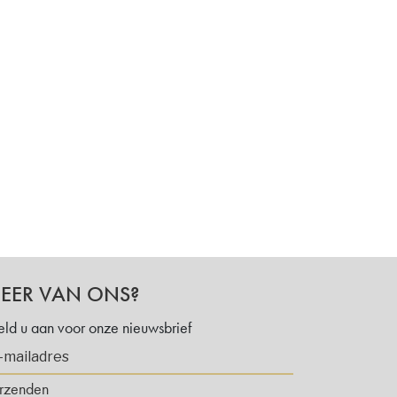
EER VAN ONS?
ld u aan voor onze nieuwsbrief