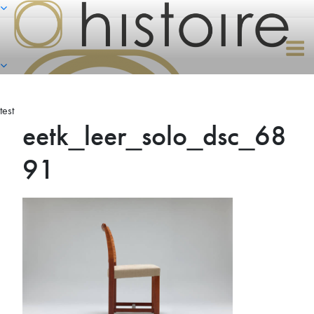
Naar
de
inhoud
springen
test
eetk_leer_solo_dsc_68
91