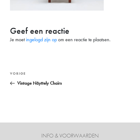
Geef een reactie
Je moet
ingelogd zijn op
om een reactie te plaatsen.
Bericht
Vorig
VORIGE
navigatie
bericht
Vintage Näyttely Chairs
INFO & VOORWAARDEN