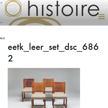
Naar
de
inhoud
springen
test
eetk_leer_set_dsc_686
2