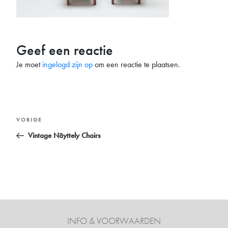
Geef een reactie
Je moet
ingelogd zijn op
om een reactie te plaatsen.
Bericht
Vorig
VORIGE
navigatie
bericht
Vintage Näyttely Chairs
INFO & VOORWAARDEN