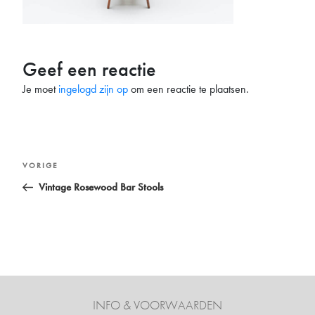
Geef een reactie
Je moet
ingelogd zijn op
om een reactie te plaatsen.
Bericht
Vorig
VORIGE
navigatie
bericht
Vintage Rosewood Bar Stools
INFO & VOORWAARDEN