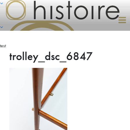
Naar
de
inhoud
springen
test
trolley_dsc_6847