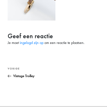
Geef een reactie
Je moet
ingelogd zijn op
om een reactie te plaatsen.
Bericht
Vorig
VORIGE
navigatie
bericht
Vintage Trolley