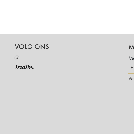
VOLG ONS
M
Me