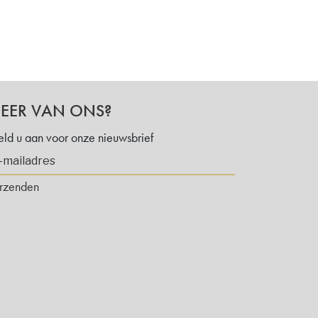
EER VAN ONS?
ld u aan voor onze nieuwsbrief