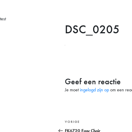
test
DSC_0205
Geef een reactie
Je moet
ingelogd zijn op
om een react
Bericht
Vorig
VORIGE
navigatie
bericht
FK6720 Easy Chair