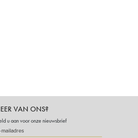
EER VAN ONS?
ld u aan voor onze nieuwsbrief