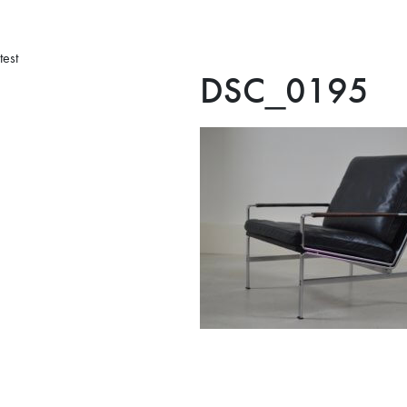
test
DSC_0195