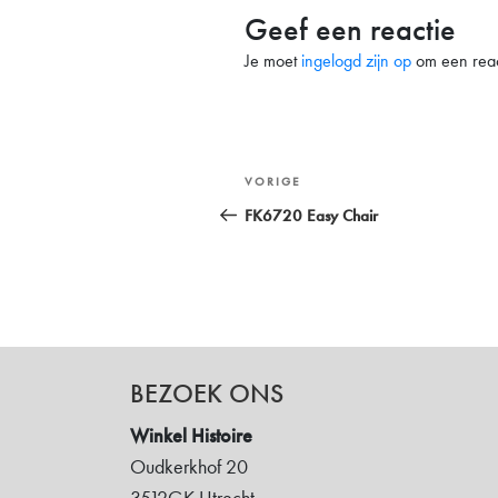
Geef een reactie
Je moet
ingelogd zijn op
om een react
Bericht
Vorig
VORIGE
navigatie
bericht
FK6720 Easy Chair
BEZOEK ONS
Winkel Histoire
Oudkerkhof 20
3512GK Utrecht