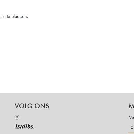
ie te plaatsen.
VOLG ONS
M
Me