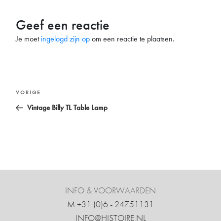
Geef een reactie
Je moet
ingelogd zijn op
om een reactie te plaatsen.
Bericht
Vorig
VORIGE
navigatie
bericht
Vintage Billy TL Table Lamp
INFO & VOORWAARDEN
M +31 ‍(0)6 - 24751131
INFO@HISTOIRE.NL