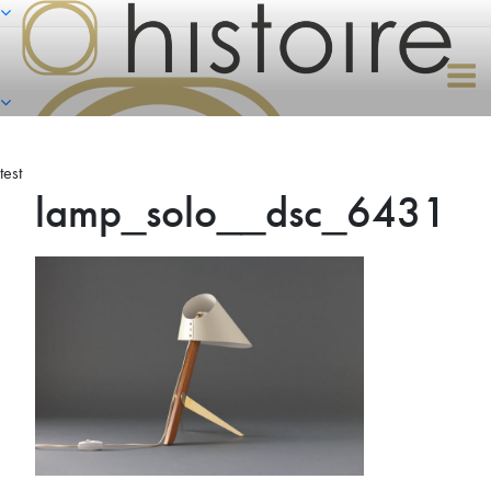
Naar
de
inhoud
springen
test
lamp_solo__dsc_6431