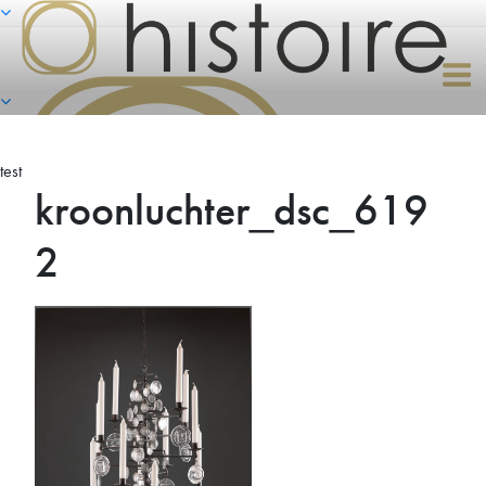
Naar
de
inhoud
springen
test
kroonluchter_dsc_619
2