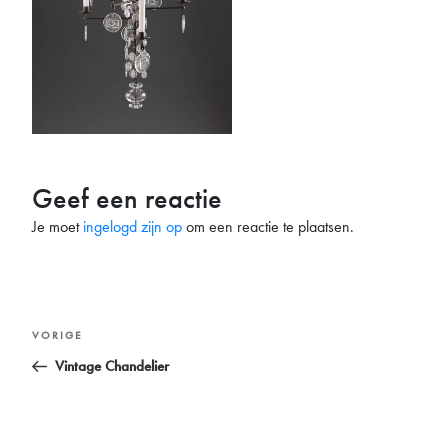
Geef een reactie
Je moet
ingelogd zijn op
om een reactie te plaatsen.
Bericht
Vorig
VORIGE
navigatie
bericht
Vintage Chandelier