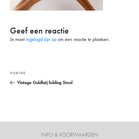
Geef een reactie
Je moet
ingelogd zijn op
om een reactie te plaatsen.
Bericht
Vorig
VORIGE
navigatie
bericht
Vintage Guldhøj folding Stool
INFO & VOORWAARDEN