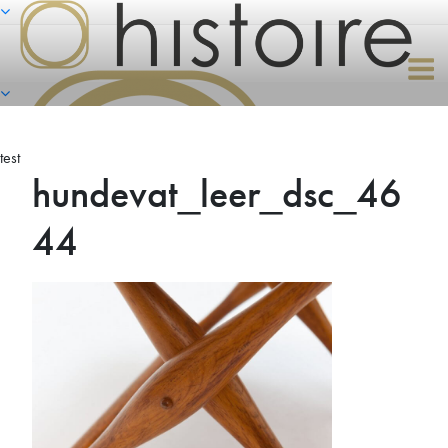
Naar
de
inhoud
springen
test
hundevat_leer_dsc_46
44