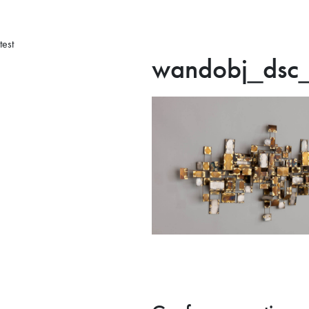
test
wandobj_dsc