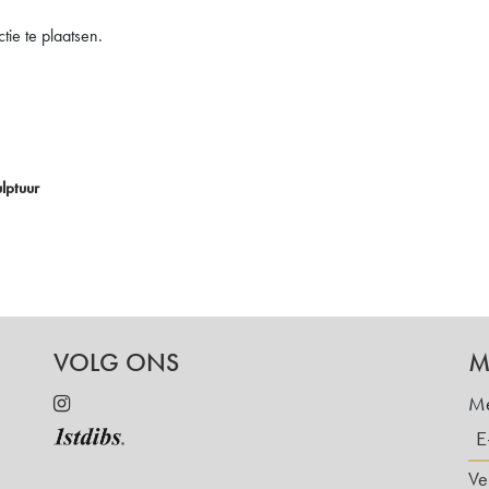
ie te plaatsen.
lptuur
VOLG ONS
M
Me