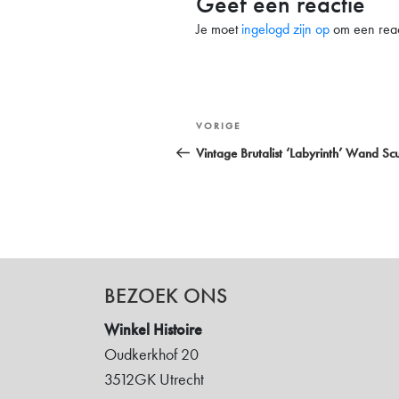
Geef een reactie
Je moet
ingelogd zijn op
om een react
Bericht
Vorig
VORIGE
navigatie
bericht
Vintage Brutalist ‘Labyrinth’ Wand Scu
BEZOEK ONS
Winkel Histoire
Oudkerkhof 20
3512GK Utrecht