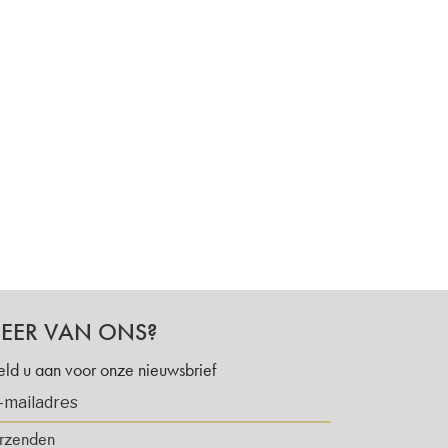
EER VAN ONS?
ld u aan voor onze nieuwsbrief