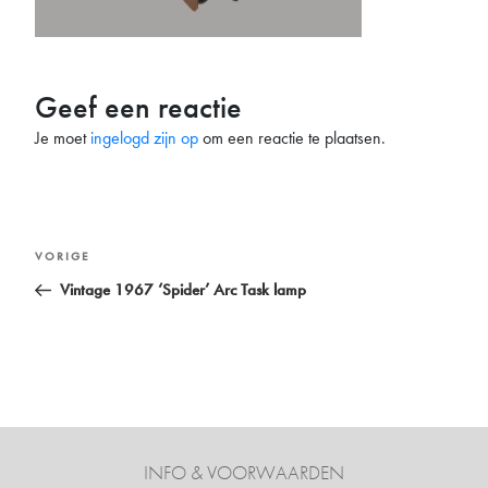
Geef een reactie
Je moet
ingelogd zijn op
om een reactie te plaatsen.
Bericht
Vorig
VORIGE
navigatie
bericht
Vintage 1967 ‘Spider’ Arc Task lamp
INFO & VOORWAARDEN