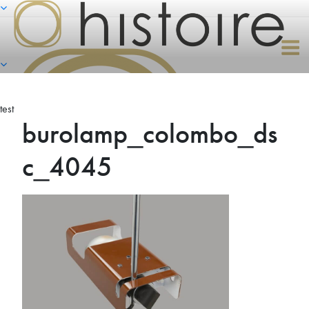
Naar
de
inhoud
springen
test
burolamp_colombo_ds
c_4045