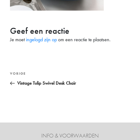
Geef een reactie
Je moet
ingelogd zijn op
om een reactie te plaatsen.
Bericht
Vorig
VORIGE
navigatie
bericht
Vintage Tulip Swivel Desk Chair
INFO & VOORWAARDEN