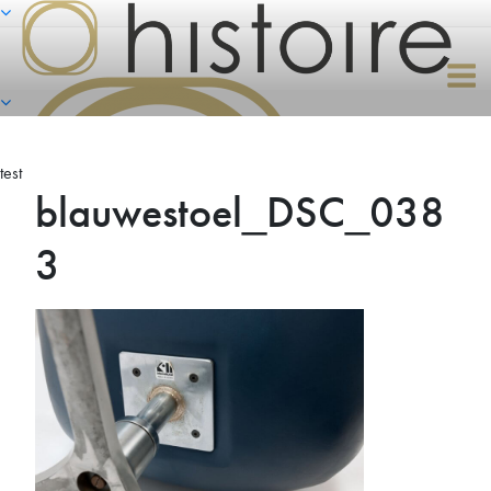
Naar
de
inhoud
springen
test
blauwestoel_DSC_038
3