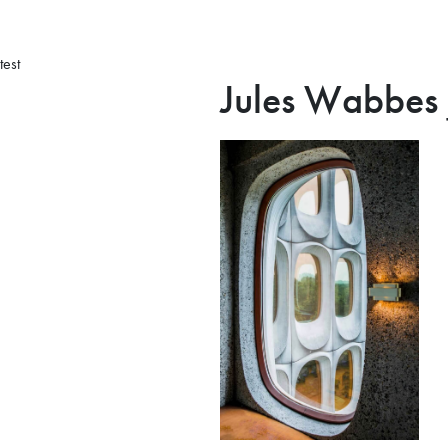
test
Jules Wabbes