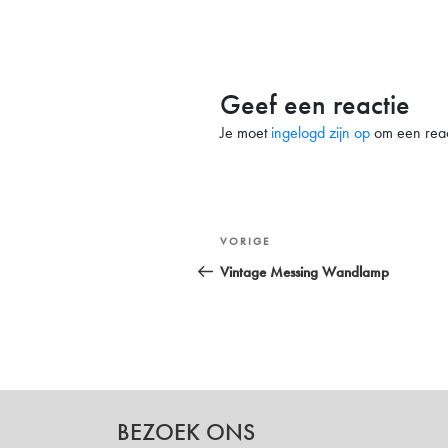
Geef een reactie
Je moet
ingelogd zijn op
om een react
Bericht
Vorig
VORIGE
navigatie
bericht
Vintage Messing Wandlamp
BEZOEK ONS