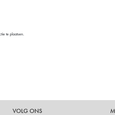
ie te plaatsen.
VOLG ONS
M