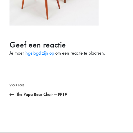
Geef een reactie
Je moet
ingelogd zijn op
om een reactie te plaatsen.
Bericht
Vorig
VORIGE
navigatie
bericht
The Papa Bear Chair – PP19