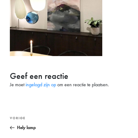
Geef een reactie
Je moet
ingelogd zijn op
om een reactie te plaatsen.
Bericht
Vorig
VORIGE
navigatie
bericht
Hely lamp