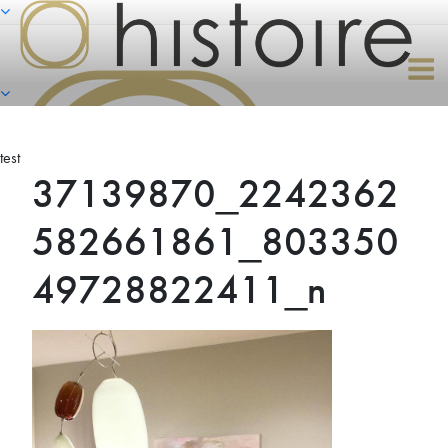
Naar
de
inhoud
springen
test
37139870_2242362
582661861_803350
49728822411_n