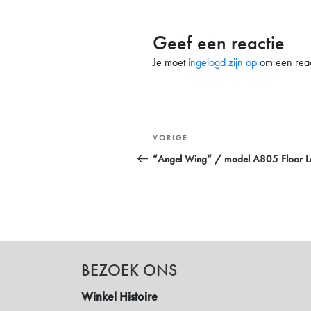
Geef een reactie
Je moet
ingelogd zijn op
om een react
Bericht
Vorig
VORIGE
navigatie
bericht
“Angel Wing“ / model A805 Floor 
BEZOEK ONS
Winkel Histoire