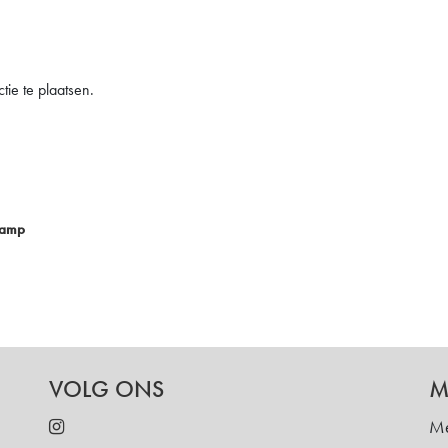
ie te plaatsen.
Lamp
VOLG ONS
M
Me