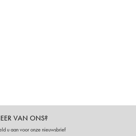
EER VAN ONS?
ld u aan voor onze nieuwsbrief