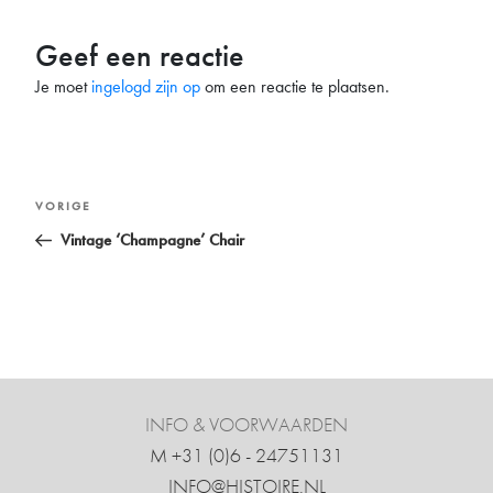
Geef een reactie
Je moet
ingelogd zijn op
om een reactie te plaatsen.
Bericht
Vorig
VORIGE
navigatie
bericht
Vintage ‘Champagne’ Chair
INFO & VOORWAARDEN
M +31 ‍(0)6 - 24751131
INFO@HISTOIRE.NL