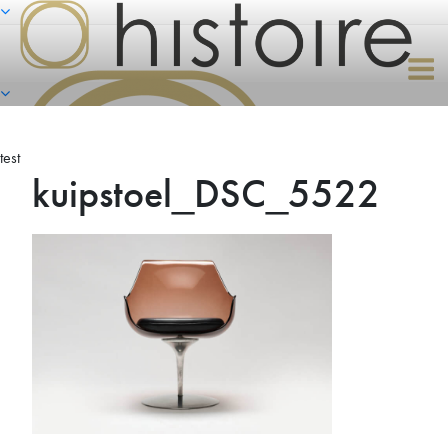
Naar
de
inhoud
springen
test
kuipstoel_DSC_5522