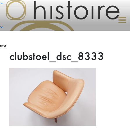
Naar
de
inhoud
springen
test
clubstoel_dsc_8333