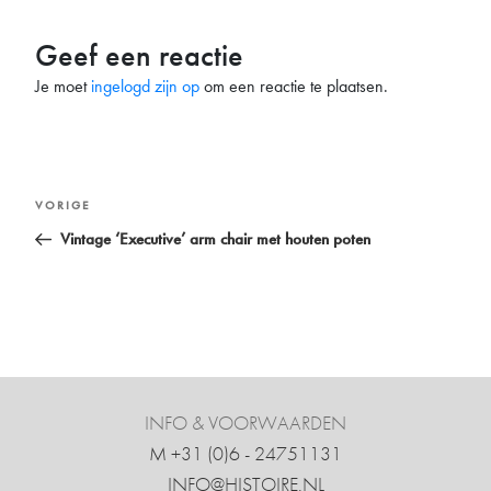
Geef een reactie
Je moet
ingelogd zijn op
om een reactie te plaatsen.
Bericht
Vorig
VORIGE
navigatie
bericht
Vintage ‘Executive’ arm chair met houten poten
INFO & VOORWAARDEN
M +31 ‍(0)6 - 24751131
INFO@HISTOIRE.NL