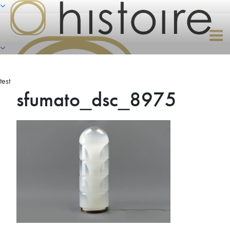
Naar
de
inhoud
springen
test
sfumato_dsc_8975