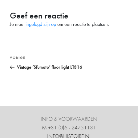
Geef een reactie
Je moet
ingelogd zijn op
om een reactie te plaatsen.
Bericht
Vorig
VORIGE
navigatie
bericht
Vintage ‘Sfumato’ floor light LT316
INFO & VOORWAARDEN
M +31 ‍(0)6 - 24751131
INFO@HISTOIRE.NL