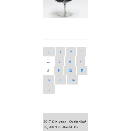
←
1
2
3
…
5
6
7
8
9
10
11
12
13
14
→
2017 © Histoire - Oudkerkhof
20, 3512GK Utrecht, The